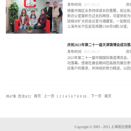
领先公司选定，应用在陶瓷窑炉架具、铝
发布时间:
2017
-
03
-
27
浏
外，“XeraCarb”制造一系列创新的
随着中国区业务持续成长的需要，凯比拓上
应用在防弹背心、车辆装甲、窑具、铝液
新办公室面积为过去的两倍，可提供较为
用。
括相对扩大的会议室与储藏室。一如既往
上海市长宁区延安西路1590号6楼LM室。
庆祝2023年第二十一届天津铸博会成功落
发布时间:
2023
-
06
-
27
浏
2023年第二十一届中国国际铸造博览会，
功落幕。感谢在展会期间莅临我司展位参
应客户的需求，并持续的努力精进，以回
共
47
条
页次4/12
首页
上一页
...
下一页
尾页
1
2
3
4
5
6
7
8
9
10
Copyright © 2005 - 2013 