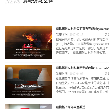
News
最新消息.公告
凯比拓耐火材料公司宣布完成对Pyemetric Refr
发布时间:
2017
-
05
-
17
浏
很高兴地宣布，凯比拓耐火材料有限公司已经完成Pyeme
(PRL) 的收购。PRL将继续以Pyemetric Re
在已经是凯比拓集团的一部分，是凯比拓
详情如下：- 凯比拓耐火材料有限公司...
收购了PRL 100%的股份，并自2017年
限公司的子公司。- 既有的或是新的购买
发布时间:
2017
-
04
-
07
浏
单。- 付款也没有改变。付款仍同过去一样的使用
凯比拓集团很高兴地宣布，集团已完成“Xera
和Debbie Mills（上一任股东）担任
日起生效。 “XeraCarb”是专业的碳
变。- Steve Mills将继续以顾问的角
Barnsley，今后仍以“XeraCarb”
个部门。 “XeraCarb”是在2011成立的，他..
们结合Sheffield Hallam 大学所开
凯比拓上海办公室搬迁