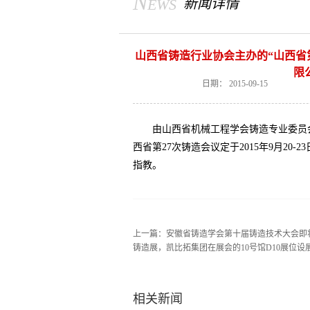
News
新闻详情
山西省铸造行业协会主办的“山西省第
限
日期：
2015-09-15
由山西省机械工程学会铸造专业委员
西省第
27
次铸造会议定于
2015
年
9
月
20-23
指教。
上一篇：
安徽省铸造学会第十届铸造技术大会即
铸造展，凯比拓集团在展会的10号馆D10展位设
相关新闻